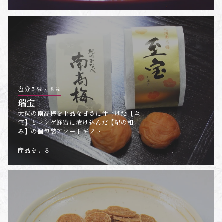
塩分５％・８％
瑞宝
大粒の南高梅を上品な甘さに仕上げた【至
宝】とレンゲ蜂蜜に漬け込んだ【紀の和
み】の個包装アソートギフト
商品を見る