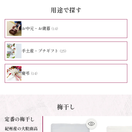
用途で探す
お中元・お歳暮
(14)
手土産・プチギフト
(25)
慶弔
(14)
梅干し
定番の梅干し
紀州産の大粒南高