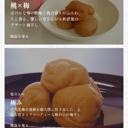
桃×梅
ほのかな梅の酸味と桃の香りがふんわ
りと香る、優しい甘さ広がる新感覚の
デザート梅干し
商品を見る
塩分５％
極み
完熟生梅の風味を最大限に引き出した、上
品な甘さとフルーティーな味わいの梅干し
商品を見る