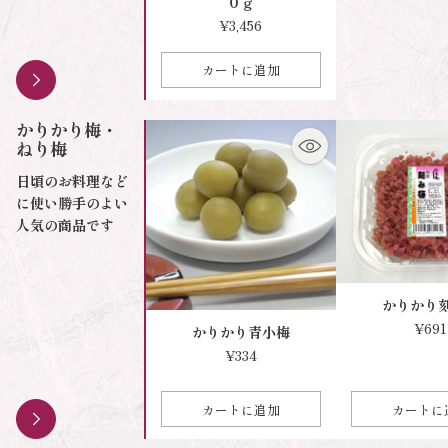
０ｇ
¥3,456
カートに追加
数
量
かりかり梅・
ねり梅
日頃のお料理など
に使い勝手のよい
人気の商品です
かりかり
¥691
かりかり青小梅
¥334
カートに追加
カートに
数
数
量
量