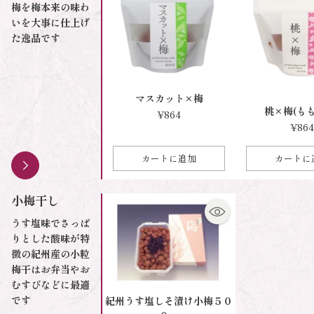
梅を梅本来の味わ
いを大事に仕上げ
た逸品です
マスカット×梅
桃×梅(も
¥864
¥864
カートに追加
カートに
数
数
量
量
小梅干し
うす塩味でさっぱ
りとした酸味が特
徴の紀州産の小粒
梅干はお弁当やお
むすびなどに最適
です
紀州うす塩しそ漬け小梅５０