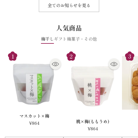
全てのお知らせを見る
人気商品
梅干し
ギフト
梅菓子・その他
マスカット×梅
桃×梅(ももうめ)
¥864
¥864