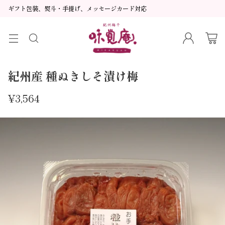
ギフト包装、熨斗・手提げ、メッセージカード対応
紀州産 種ぬきしそ漬け梅
¥3,564
通
常
価
格