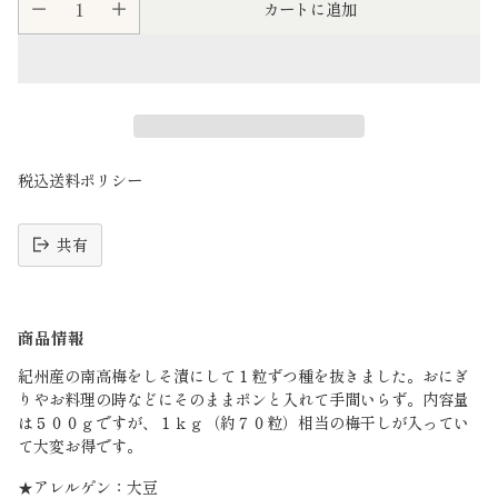
カートに追加
税込送料ポリシー
共有
読
み
商品情報
込
み
紀州産の南高梅をしそ漬にして１粒ずつ種を抜きました。おにぎ
中
りやお料理の時などにそのままポンと入れて手間いらず。内容量
は５００ｇですが、１ｋｇ（約７０粒）相当の梅干しが入ってい
て大変お得です。
★アレルゲン：大豆