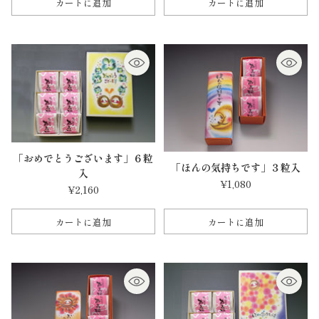
カートに追加
カートに追加
数
数
量
量
「おめでとうございます」６粒
「ほんの気持ちです」３粒入
入
¥1,080
¥2,160
カートに追加
カートに追加
数
数
量
量