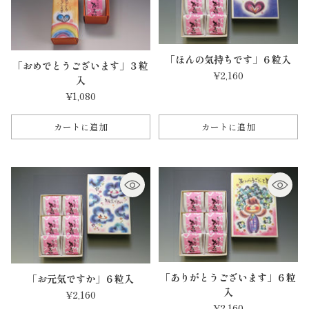
「ほんの気持ちです」６粒入
「おめでとうございます」３粒
¥2,160
入
¥1,080
カートに追加
カートに追加
数
数
量
量
「ありがとうございます」６粒
「お元気ですか」６粒入
入
¥2,160
¥2,160