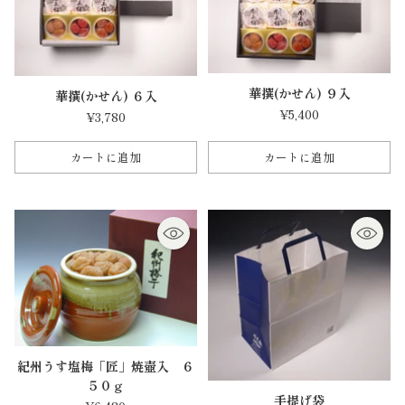
華撰(かせん) ９入
華撰(かせん) ６入
¥5,400
¥3,780
カートに追加
カートに追加
数
数
量
量
紀州うす塩梅「匠」焼壺入 ６
５０ｇ
手提げ袋