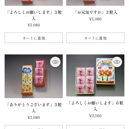
「よろしくお願いします」３粒
「お元気ですか」３粒入
入
¥1,080
¥1,080
カートに追加
カートに追加
数
数
量
量
「よろしくお願いします」６粒
「ありがとうございます」３粒
入
入
¥2,160
¥1,080