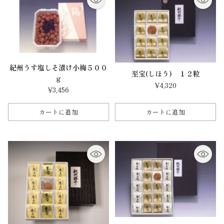
紀州うす塩しそ漬け小梅５００
至宝(しほう) １２粒
ｇ
¥4,320
¥3,456
カートに追加
カートに追加
数
数
量
量