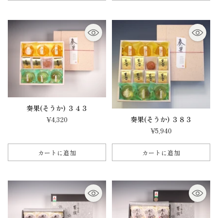
量
量
奏果(そうか) ３４３
¥4,320
奏果(そうか) ３８３
¥5,940
カートに追加
カートに追加
数
数
量
量