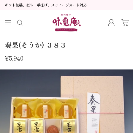
ギフト包装、熨斗・手提げ、メッセージカード対応
奏果(そうか) ３８３
¥5,940
通
常
価
格