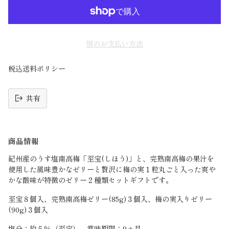
別のお支払い方法
税込送料ポリシー
共有
読
み
商品情報
込
み
紀州産のうす塩南高梅「至宝(しほう)」と、完熟南高梅の果汁を
中
使用した風味豊かなゼリーと贅沢に梅の実１粒丸ごと入った爽や
かな酸味が特徴のゼリー２種類セットギフトです。
至宝８個入、完熟南高梅ゼリー(85g)３個入、梅の実入りゼリー
(90g)３個入
塩分：約５％（至宝） 賞味期限：9ヵ月