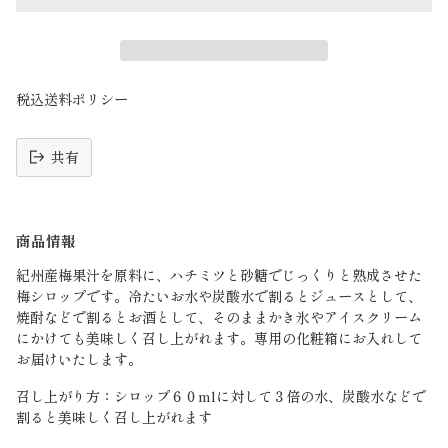
税込送料ポリシー
共有
読
み
商品情報
込
み
紀州産梅果汁を原料に、ハチミツと砂糖でじっくりと熟成させた
中
梅シロップです。冷たいお水や炭酸水で割るとジュースとして、
焼酎などで割るとお酒として、そのままかき氷やアイスクリーム
にかけても美味しく召し上がれます。専用の化粧箱にお入れして
お届けいたします。
召し上がり方：シロップ６０mlに対して３倍の水、炭酸水などで
割ると美味しく召し上がれます