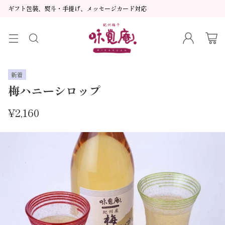
ギフト包装、熨斗・手提げ、メッセージカード対応
新着
梅ハニーシロップ
¥2,160
通
常
価
格