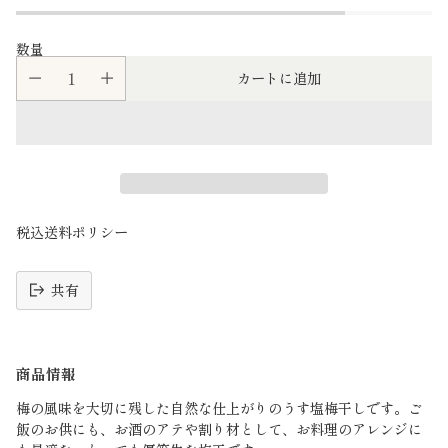
数量
カートに追加
税込送料ポリシー
共有
読
み
商品情報
込
み
梅の風味を大切に残した自然な仕上がりのうす塩梅干しです。
ご
中
飯のお供にも、お酒のアテや割り材として、
お料理のアレンジに