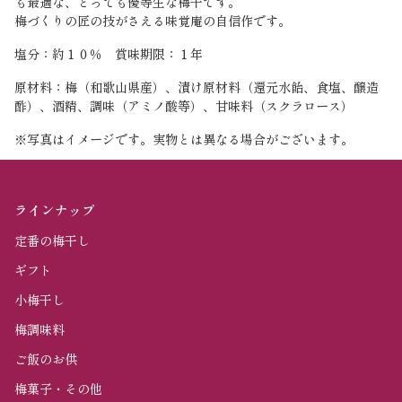
も最適な、とっても
優等生な梅干です。
梅づくりの匠の技がさえる味覚庵の自信作です。
塩分：約１０％ 賞味期限：１年
原材料：梅（和歌山県産）、漬け原材料（還元水飴、食塩、醸造
酢）、酒精、調味（アミノ酸等）、甘味料（スクラロース）
※写真はイメージです。実物とは異なる場合がございます。
ラインナップ
定番の梅干し
ギフト
小梅干し
梅調味料
ご飯のお供
梅菓子・その他