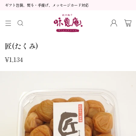
ギフト包装、熨斗・手提げ、メッセージカード対応
匠(たくみ)
¥1,134
通
常
価
格