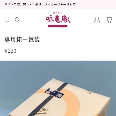
ギフト包装、熨斗・手提げ、メッセージカード対応
専用箱＋包装
¥220
通
常
価
格