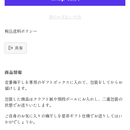
別のお支払い方法
税込送料ポリシー
共有
読
み
商品情報
込
み
定番梅干しを専用のギフトボックスに入れて、包装をしてからお
中
届けします。
包装した商品はクラフト紙や別段ボールにお入れし、二重包装の
状態でお送りいたします。
ご自身のお気に入りの梅干しを是非ギフト仕様でお送りしてはい
かがでしょうか。