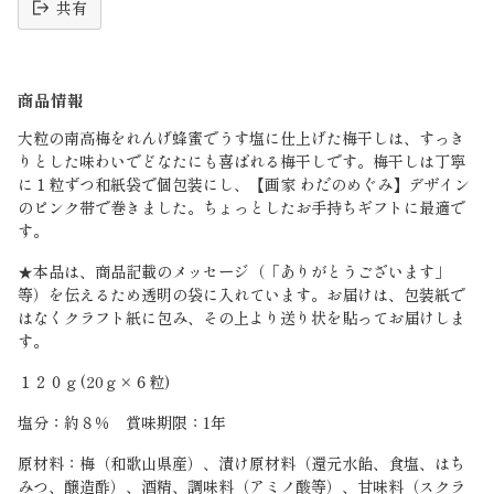
共有
読
み
商品情報
込
み
大粒の南高梅をれんげ蜂蜜でうす塩に仕上げた梅干しは、すっき
中
りとした味わいでどなたにも喜ばれる梅干しです。梅干しは丁寧
に１粒ずつ和紙袋で個包装にし、【画家 わだのめぐみ】デザイン
のピンク帯で巻きました。ちょっとしたお手持ちギフトに最適で
す。
★本品は、商品記載のメッセージ（「ありがとうございます」
等）を伝えるため透明の袋に入れています。お届けは、包装紙で
はなくクラフト紙に包み、その上より送り状を貼ってお届けしま
す。
１２０ｇ(20ｇ×６粒)
塩分：約８％ 賞味期限：1年
原材料：梅（和歌山県産）、漬け原材料（還元水飴、食塩、はち
みつ、醸造酢）、酒精、調味料（アミノ酸等）、甘味料（スクラ