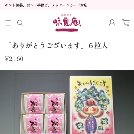
ギフト包装、熨斗・手提げ、メッセージカード対応
「ありがとうございます」６粒入
¥2,160
通
常
価
格