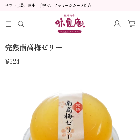
ギフト包装、熨斗・手提げ、メッセージカード対応
完熟南高梅ゼリー
¥324
通
常
価
格