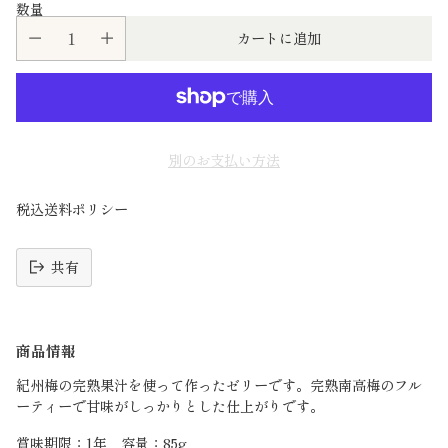
数量
カートに追加
別のお支払い方法
税込送料ポリシー
共有
読
み
商品情報
込
み
紀州梅の完熟果汁を使って作ったゼリーです。完熟南高梅のフル
中
ーティーで甘味がしっかりとした仕上がりです。
賞味期限：1年 容量：85g