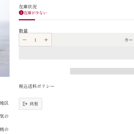
在庫状況
在庫が少ない
数量
カー
税込送料ポリシー
地区
共有
気の
読
み
桃の
込