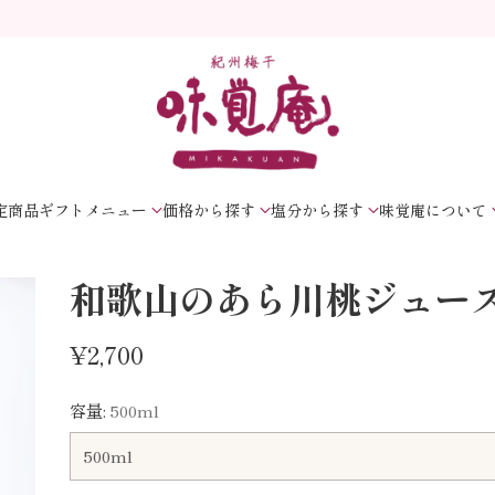
定商品
ギフトメニュー
価格から探す
塩分から探す
味覚庵について
和歌山のあら川桃ジュー
¥2,700
通
常
容量:
500ml
価
格