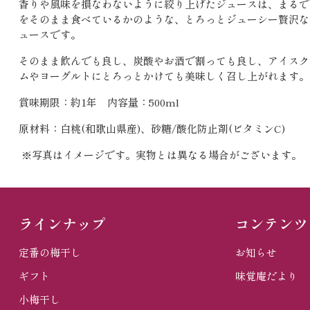
香りや風味を損なわないように絞り上げたジュースは、まるで
をそのまま食べているかのような、とろっとジューシー贅沢な
ュースです。
そのまま飲んでも良し、炭酸やお酒で割っても良し、アイスク
ムやヨーグルトにとろっとかけても美味しく召し上がれます。
賞味期限：約1年 内容量：500ml
原材料：白桃(和歌山県産)、砂糖/酸化防止剤(ビタミンC)
※写真はイメージです。実物とは異なる場合がございます。
ラインナップ
コンテンツ
定番の梅干し
お知らせ
ギフト
味覚庵だより
小梅干し