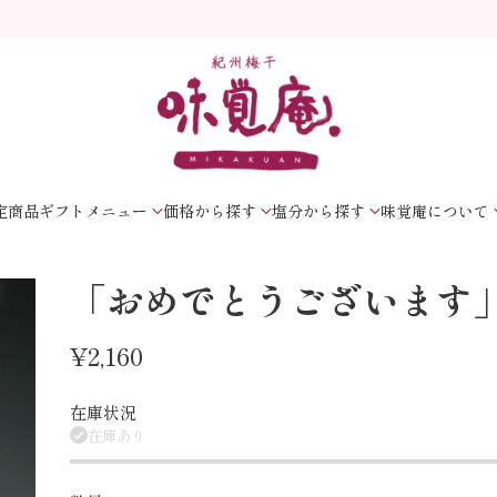
定商品
ギフトメニュー
価格から探す
塩分から探す
味覚庵について
「おめでとうございます
¥2,160
通
常
在庫状況
在庫あり
価
格