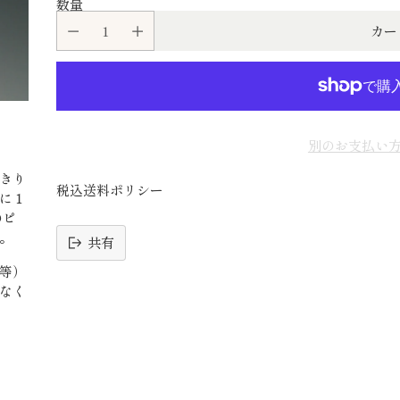
数量
カー
別のお支払い
きり
税込送料ポリシー
に１
のピ
。
共有
等）
読
なく
み
込
み
中