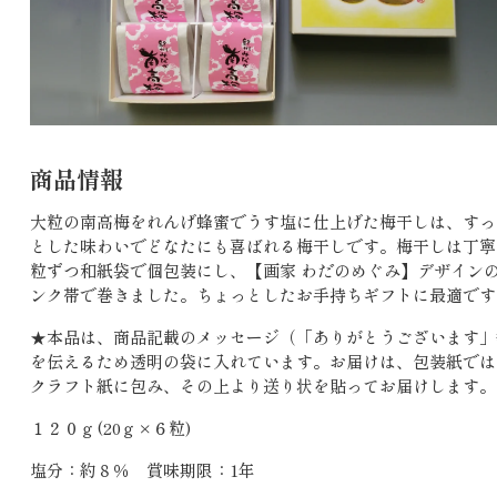
商品情報
大粒の南高梅をれんげ蜂蜜でうす塩に仕上げた梅干しは、すっ
とした味わいでどなたにも喜ばれる梅干しです。梅干しは丁寧
粒ずつ和紙袋で個包装にし、【画家 わだのめぐみ】デザイン
ンク帯で巻きました。ちょっとしたお手持ちギフトに最適です
★本品は、商品記載のメッセージ（「ありがとうございます」
を伝えるため透明の袋に入れています。お届けは、包装紙では
クラフト紙に包み、その上より送り状を貼ってお届けします。
１２０ｇ(20ｇ×６粒)
塩分：約８％ 賞味期限：1年