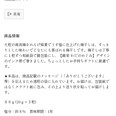
共有
読
み
商品情報
込
み
大粒の南高梅をれんげ蜂蜜でうす塩に仕上げた梅干しは、すっき
中
りとした味わいでどなたにも喜ばれる梅干しです。梅干しは丁寧
に１粒ずつ和紙袋で個包装にし、【画家 わだのめぐみ】デザイン
のピンク帯で巻きました。ちょっとしたお手持ちギフトに最適で
す。
★本品は、商品記載のメッセージ（「ありがとうございます」
等）を伝えるため透明の袋に入れています。お届けは、包装紙で
はなくクラフト紙に包み、その上より送り状を貼ってお届けしま
す。
６０ｇ(20ｇ×３粒)
塩分：約８％ 賞味期限：1年