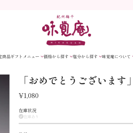
定商品
ギフトメニュー
価格から探す
塩分から探す
味覚庵について
「おめでとうございます
¥1,080
通
常
在庫状況
在庫あり
価
格