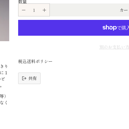
数量
カー
別のお支払い
税込送料ポリシー
きり
に１
共有
のピ
。
読
等）
み
なく
込
み
中