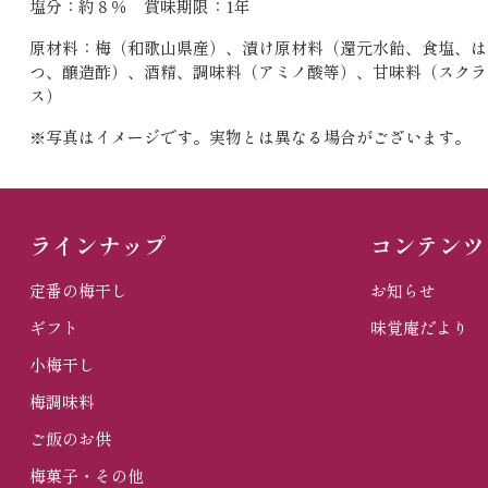
塩分：約８％ 賞味期限：1年
原材料：梅（和歌山県産）、漬け原材料（還元水飴、食塩、は
つ、醸造酢）、酒精、調味料（アミノ酸等）、甘味料（スクラ
ス）
※写真はイメージです。実物とは異なる場合がございます。
ラインナップ
コンテンツ
定番の梅干し
お知らせ
ギフト
味覚庵だより
小梅干し
梅調味料
ご飯のお供
梅菓子・その他