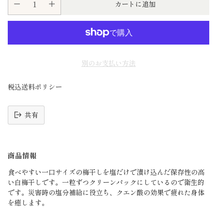
カートに追加
別のお支払い方法
税込送料ポリシー
共有
読
み
商品情報
込
み
食べやすい一口サイズの梅干しを塩だけで漬け込んだ保存性の高
中
い白梅干しです。一粒ずつクリーンパックにしているので衛生的
です。災害時の塩分補給に役立ち、クエン酸の効果で疲れた身体
を癒します。