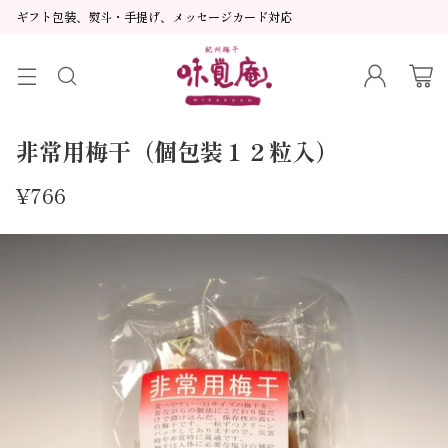
ギフト包装、熨斗・手提げ、メッセージカード対応
非常用梅干（個包装１２粒入）
¥766
通
常
価
格