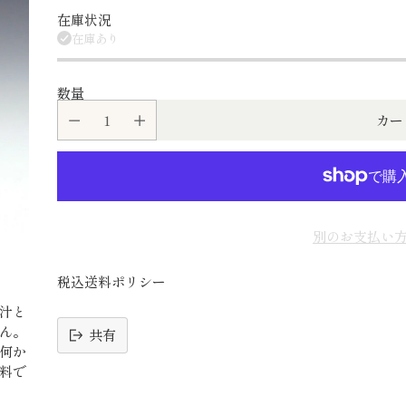
在庫状況
在庫あり
数量
カー
別のお支払い
税込送料ポリシー
汁と
ん。
共有
何か
料で
読
み