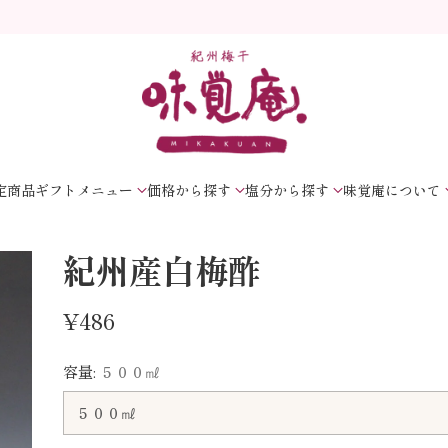
定商品
ギフトメニュー
価格から探す
塩分から探す
味覚庵について
紀州産白梅酢
¥486
通
常
容量:
５００㎖
価
格