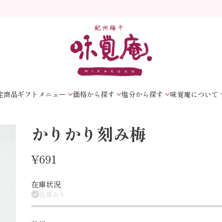
定商品
ギフトメニュー
価格から探す
塩分から探す
味覚庵について
かりかり刻み梅
¥691
通
常
在庫状況
在庫あり
価
格