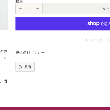
数量
カー
別のお支払い
タ等
税込送料ポリシー
リと
共有
読
、酒
み
込
み
中