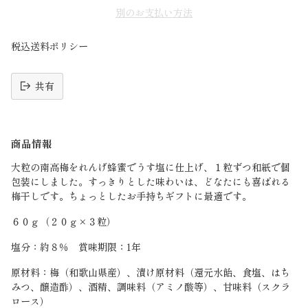
別のお支払い方法
税込送料ポリシー
共有
読
み
商品情報
込
み
大粒の南高梅をれんげ蜂蜜でうす塩に仕上げ、１粒ずつ和紙で個
中
包装にしました。すっきりとした味わいは、どなたにも喜ばれる
梅干しです。ちょっとしたお手持ちギフトに最適です。
６０ｇ（２０ｇ×３粒）
塩分：約８％ 賞味期限：1年
原材料：梅（和歌山県産）、漬け原材料（還元水飴、食塩、はち
みつ、醸造酢）、酒精、調味料（アミノ酸等）、甘味料（スクラ
ロース）