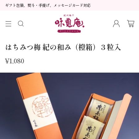
ギフト包装、熨斗・手提げ、メッセージカード対応
はちみつ梅 紀の和み（橙箱）３粒入
¥1,080
通
常
価
格